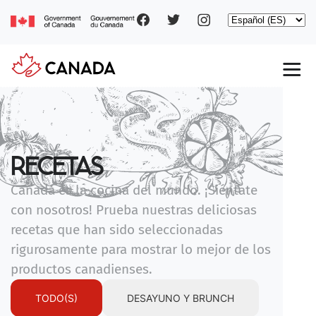
Social
Pasar
Select
al
your
contenido
pages
language
principal
Main
navigation
RECETAS
Canadá es la cocina del mundo. ¡Siéntate
con nosotros! Prueba nuestras deliciosas
recetas que han sido seleccionadas
rigurosamente para mostrar lo mejor de los
productos canadienses.
TODO(S)
DESAYUNO Y BRUNCH